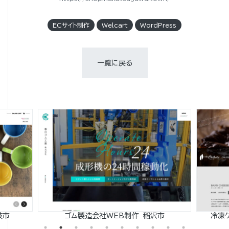
ECサイト制作
Welcart
WordPress
一覧に戻る
岐市
ゴム製造会社WEB制作 稲沢市
冷凍